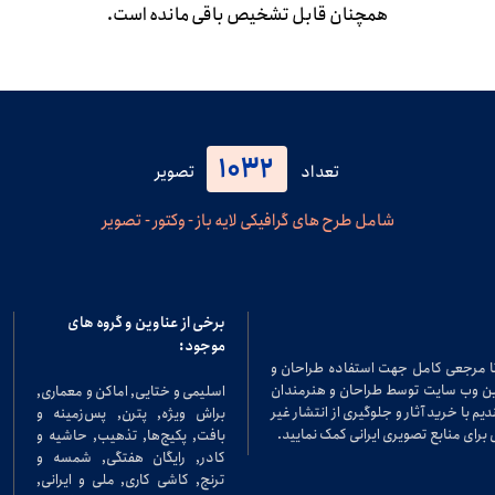
همچنان قابل تشخیص باقی مانده است.
1032
تعداد
تصویر
شامل طرح های گرافیکی لایه باز - وکتور - تصویر
برخی از عناوین و گروه های
موجود:
تا مرجعی کامل جهت استفاده طراحان و
در این وب سایت توسط طراحان و هنرمندان
اسلیمی و ختایی, اماکن و معماری,
م با خرید آثار و جلوگیری از انتشار غیر
براش ویژه, پترن, پس‌زمینه و
برای منابع تصویری ایرانی کمک نمایید.
بافت, پکیج‌ها, تذهیب, حاشیه و
کادر, رایگان هفتگی, شمسه و
ترنج, کاشی کاری, ملی و ایرانی,