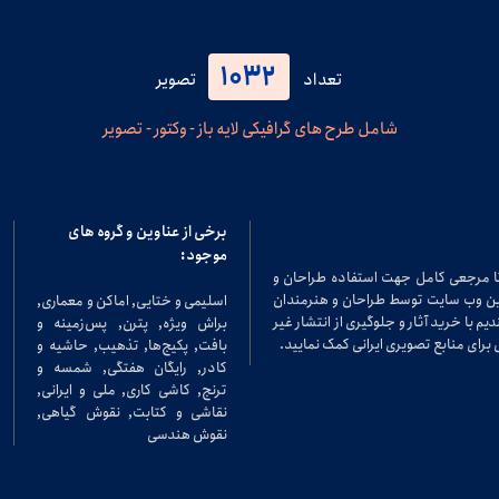
1032
تعداد
تصویر
شامل طرح های گرافیکی لایه باز - وکتور - تصویر
برخی از عناوین و گروه های
موجود:
تا مرجعی کامل جهت استفاده طراحان و
در این وب سایت توسط طراحان و هنرمندان
اسلیمی و ختایی, اماکن و معماری,
م با خرید آثار و جلوگیری از انتشار غیر
براش ویژه, پترن, پس‌زمینه و
برای منابع تصویری ایرانی کمک نمایید.
بافت, پکیج‌ها, تذهیب, حاشیه و
کادر, رایگان هفتگی, شمسه و
ترنج, کاشی کاری, ملی و ایرانی,
نقاشی و کتابت, نقوش گیاهی,
نقوش هندسی