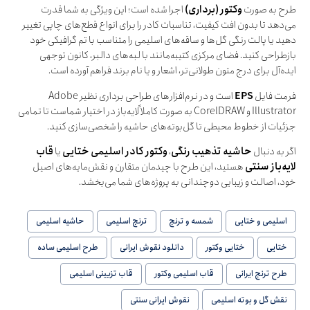
طرح به صورت
وکتور (برداری)
اجرا شده است؛ این ویژگی به شما قدرت
می‌دهد تا بدون افت کیفیت، تناسبات کادر را برای انواع قطع‌های چاپی تغییر
دهید یا پالت رنگی گل‌ها و ساقه‌های اسلیمی را متناسب با تم گرافیکی خود
بازطراحی کنید. فضای مرکزی کتیبه‌مانند با لبه‌های دالبر، کانون توجهی
ایده‌آل برای درج متون طولانی‌تر، اشعار و یا نام برند فراهم آورده است.
فرمت فایل
EPS
است و در نرم‌افزارهای طراحی برداری نظیر Adobe
Illustrator و CorelDRAW به صورت کاملاً لایه‌باز در اختیار شماست تا تمامی
جزئیات از خطوط محیطی تا گل‌بوته‌های حاشیه را شخصی‌سازی کنید.
اگر به دنبال
حاشیه تذهیب رنگی
،
وکتور کادر اسلیمی ختایی
یا
قاب
لایه‌باز سنتی
هستید، این طرح با چیدمان متقارن و نقش‌مایه‌های اصیل
خود، اصالت و زیبایی دوچندانی به پروژه‌های شما می‌بخشد.
اسلیمی و ختایی
شمسه و ترنج
ترنج اسلیمی
حاشیه اسلیمی
ختایی
ختایی وکتور
دانلود نقوش ایرانی
طرح اسلیمی ساده
طرح ترنج ایرانی
قاب اسلیمی وکتور
قاب تزیینی اسلیمی
نقش گل و بوته اسلیمی
نقوش ایرانی سنتی