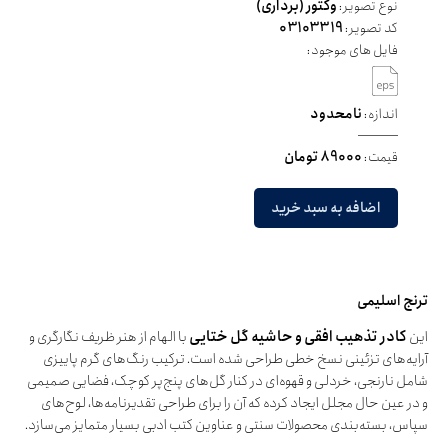
نوع تصویر:
وکتور (برداری)
کد تصویر:
03103319
فایل های موجود:
اندازه:
نامحدود
قیمت:
89000 تومان
اضافه به سبد خرید
ترنج اسلیمی
این
کادر تذهیب افقی و حاشیه گل ختایی
با الهام از هنر ظریف نگارگری و
آرایه‌های تزئینی نسخ خطی طراحی شده است. ترکیب رنگ‌های گرم پاییزی
شامل نارنجی، خردلی و قهوه‌ای در کنار گل‌های پنج‌پر کوچک، فضایی صمیمی
و در عین حال مجلل ایجاد کرده که آن را برای طراحی تقدیرنامه‌ها، لوح‌های
سپاس، بسته‌بندی محصولات سنتی و عناوین کتب ادبی بسیار متمایز می‌سازد.