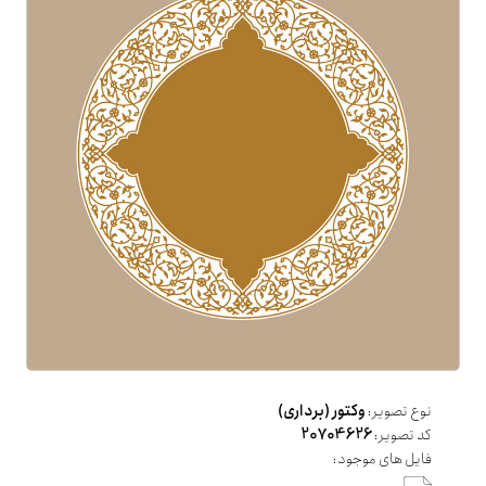
نوع تصویر:
وکتور (برداری)
کد تصویر:
20704626
فایل های موجود: