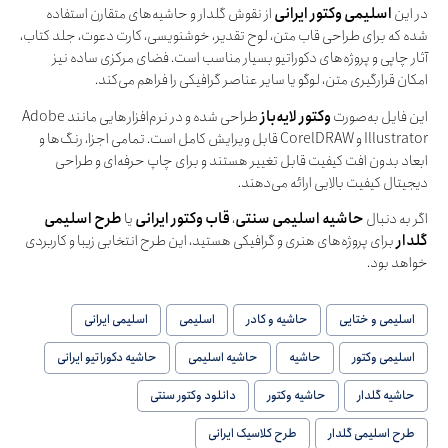
در این
اسلیمی وکتور ایرانی
از نقوش گلدار و حاشیه‌های متقارن استفاده
شده که برای طراحی قاب متن، لوح تقدیر، خوشنویسی، کارت دعوت، جلد کتاب،
آثار چاپی و پروژه‌های دکوراتیو بسیار مناسب است. فضای مرکزی ساده نیز
امکان قرارگیری متن، لوگو یا سایر عناصر گرافیکی را فراهم می‌کند.
این فایل به‌صورت
وکتور لایه‌باز
طراحی شده و در نرم‌افزارهایی مانند Adobe
Illustrator و CorelDRAW قابل ویرایش کامل است. تمامی اجزا، رنگ‌ها و
ابعاد بدون افت کیفیت قابل تغییر هستند و برای چاپ حرفه‌ای و طراحی
دیجیتال کیفیت بالایی ارائه می‌دهند.
اگر به دنبال
حاشیه اسلیمی سنتی
،
قاب وکتور ایرانی
یا
طرح اسلیمی
گلدار
برای پروژه‌های هنری و گرافیکی هستید، این طرح انتخابی زیبا و کاربردی
خواهد بود.
اسلیمی و ختایی
حاشیه و کادر
اسلیمی
اسلیمی ایرانی
اسلیمی وکتور
حاشیه
حاشیه اسلیمی
حاشیه دکوراتیو ایرانی
حاشیه گلدار
حاشیه وکتور
دانلود وکتور سنتی
طرح اسلیمی گلدار
طرح کلاسیک ایرانی