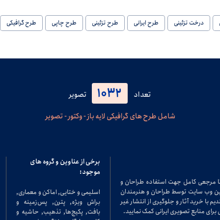
درخت تزئینی
طرح ایرانی
طرح تزئینی
طرح چاپی
طرح گرافیکی
1032
تعداد
تصویر
شامل طرح های گرافیکی لایه باز - وکتور - تصویر
برخی از عناوین و گروه های
موجود:
تا مرجعی کامل جهت استفاده طراحان و
در این وب سایت توسط طراحان و هنرمندان
اسلیمی و ختایی, اماکن و معماری,
م با خرید آثار و جلوگیری از انتشار غیر
براش ویژه, پترن, پس‌زمینه و
برای منابع تصویری ایرانی کمک نمایید.
بافت, پکیج‌ها, تذهیب, حاشیه و