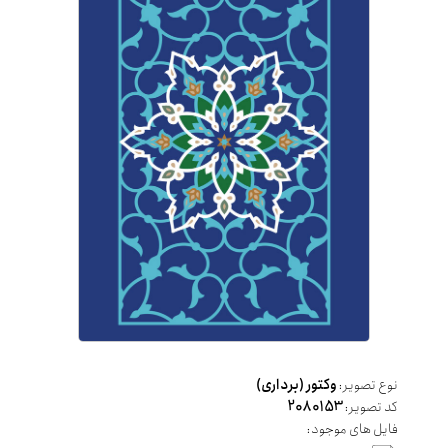
نوع تصویر:
وکتور (برداری)
کد تصویر:
2080153
فایل های موجود: