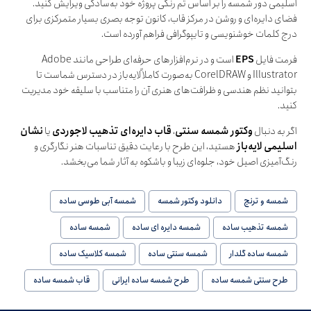
اسلیمی دور شمسه را بر اساس تم رنگی پروژه خود به‌سادگی ویرایش کنید.
فضای دایره‌ای و روشن در مرکز قاب، کانون توجه بصری بسیار متمرکزی برای
درج کلمات خوشنویسی و تایپوگرافی‌ فراهم آورده است.
فرمت فایل
EPS
است و در نرم‌افزارهای حرفه‌ای طراحی مانند Adobe
Illustrator و CorelDRAW به‌صورت کاملاً لایه‌باز در دسترس شماست تا
بتوانید نظم هندسی و ظرافت‌های هنری آن را متناسب با سلیقه خود مدیریت
کنید.
اگر به دنبال
وکتور شمسه سنتی
،
قاب دایره‌ای تذهیب لاجوردی
یا
نشان
اسلیمی لایه‌باز
هستید، این طرح با رعایت دقیق تناسبات هنر نگارگری و
رنگ‌آمیزی اصیل خود، جلوه‌ای زیبا و باشکوه به آثار شما می‌بخشد.
شمسه و ترنج
دانلود وکتور شمسه
شمسه آبی طوسی ساده
شمسه تذهیب ساده
شمسه دایره ای ساده
شمسه ساده
شمسه ساده گلدار
شمسه سنتی ساده
شمسه کلاسیک ساده
طرح سنتی شمسه ساده
طرح شمسه ساده ایرانی
قاب شمسه ساده