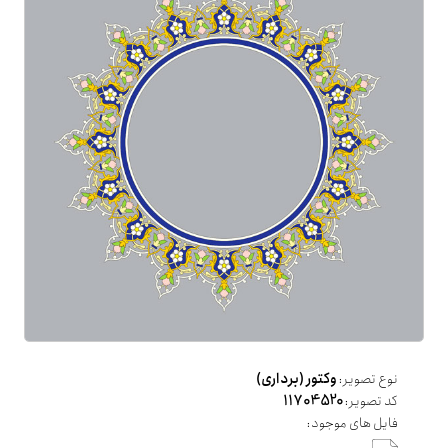
نوع تصویر:
وکتور (برداری)
کد تصویر:
11704520
فایل های موجود: