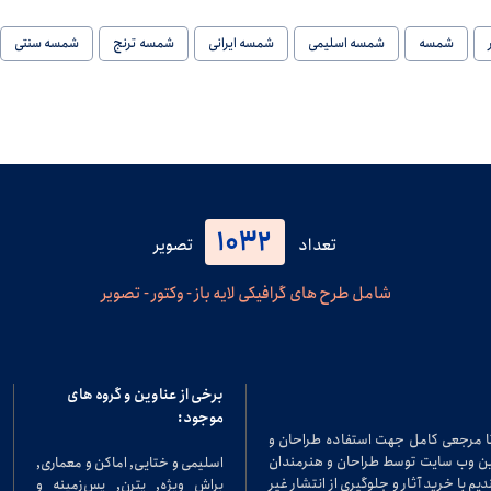
شمسه
شمسه اسلیمی
شمسه ایرانی
شمسه ترنج
شمسه سنتی
1032
تعداد
تصویر
شامل طرح های گرافیکی لایه باز - وکتور - تصویر
برخی از عناوین و گروه های
موجود:
تا مرجعی کامل جهت استفاده طراحان و
در این وب سایت توسط طراحان و هنرمندان
اسلیمی و ختایی, اماکن و معماری,
م با خرید آثار و جلوگیری از انتشار غیر
براش ویژه, پترن, پس‌زمینه و