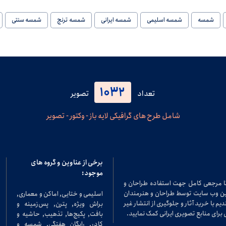
شمسه
شمسه اسلیمی
شمسه ایرانی
شمسه ترنج
شمسه سنتی
1032
تعداد
تصویر
شامل طرح های گرافیکی لایه باز - وکتور - تصویر
برخی از عناوین و گروه های
موجود:
تا مرجعی کامل جهت استفاده طراحان و
در این وب سایت توسط طراحان و هنرمندان
اسلیمی و ختایی, اماکن و معماری,
م با خرید آثار و جلوگیری از انتشار غیر
براش ویژه, پترن, پس‌زمینه و
برای منابع تصویری ایرانی کمک نمایید.
بافت, پکیج‌ها, تذهیب, حاشیه و
کادر, رایگان هفتگی, شمسه و