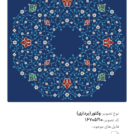
نوع تصویر:
وکتور (برداری)
کد تصویر:
16705210
فایل های موجود: