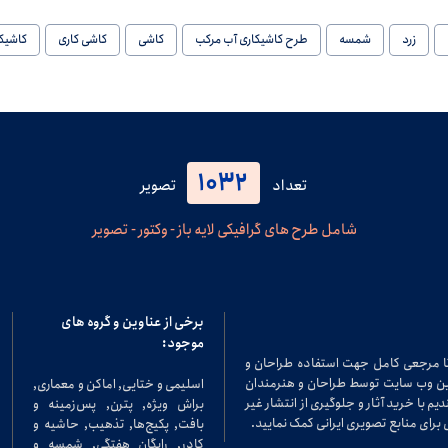
زرد
شمسه
طرح کاشیکاری آب مرکب
کاشی
کاشی کاری
کاشیک
1032
تعداد
تصویر
شامل طرح های گرافیکی لایه باز - وکتور - تصویر
برخی از عناوین و گروه های
موجود:
تا مرجعی کامل جهت استفاده طراحان و
در این وب سایت توسط طراحان و هنرمندان
اسلیمی و ختایی, اماکن و معماری,
م با خرید آثار و جلوگیری از انتشار غیر
براش ویژه, پترن, پس‌زمینه و
برای منابع تصویری ایرانی کمک نمایید.
بافت, پکیج‌ها, تذهیب, حاشیه و
کادر, رایگان هفتگی, شمسه و