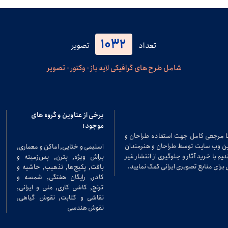
1032
تعداد
تصویر
شامل طرح های گرافیکی لایه باز - وکتور - تصویر
برخی از عناوین و گروه های
موجود:
تا مرجعی کامل جهت استفاده طراحان و
در این وب سایت توسط طراحان و هنرمندان
اسلیمی و ختایی, اماکن و معماری,
م با خرید آثار و جلوگیری از انتشار غیر
براش ویژه, پترن, پس‌زمینه و
برای منابع تصویری ایرانی کمک نمایید.
بافت, پکیج‌ها, تذهیب, حاشیه و
کادر, رایگان هفتگی, شمسه و
ترنج, کاشی کاری, ملی و ایرانی,
نقاشی و کتابت, نقوش گیاهی,
نقوش هندسی