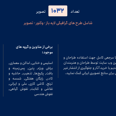
1032
تعداد
تصویر
شامل طرح های گرافیکی لایه باز - وکتور - تصویر
برخی از عناوین و گروه های
موجود:
تا مرجعی کامل جهت استفاده طراحان و
در این وب سایت توسط طراحان و هنرمندان
اسلیمی و ختایی, اماکن و معماری,
م با خرید آثار و جلوگیری از انتشار غیر
براش ویژه, پترن, پس‌زمینه و
برای منابع تصویری ایرانی کمک نمایید.
بافت, پکیج‌ها, تذهیب, حاشیه و
کادر, رایگان هفتگی, شمسه و
ترنج, کاشی کاری, ملی و ایرانی,
نقاشی و کتابت, نقوش گیاهی,
نقوش هندسی