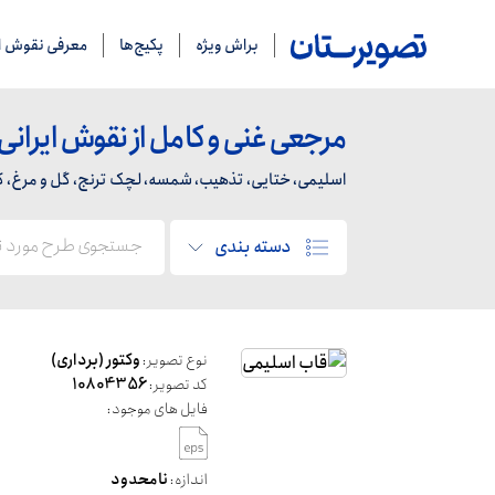
براش ویژه
پکیج‌ها
معرفی نقوش ای
مرجعی غنی و کامل از نقوش ایرانی
اسلیمی، ختایی، تذهیب، شمسه، لچک ترنج، گل و مرغ، کاشی
دسته بندی
نوع تصویر:
وکتور (برداری)
کد تصویر:
10804356
فایل های موجود:
اندازه:
نامحدود