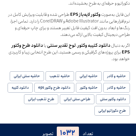
دکوراتیو و حرفه‌ای به طرح بخشیده‌اند.
این فایل به‌صورت
وکتور لایه‌باز EPS
طراحی شده و قابلیت ویرایش کامل در
نرم‌افزارهایی مانند Adobe Illustrator و CorelDRAW را دارد. تمامی اجزا،
رنگ‌ها و ابعاد بدون افت کیفیت قابل تغییر هستند و برای چاپ حرفه‌ای و
طراحی دیجیتال کیفیت بالایی ارائه می‌دهند.
اگر به دنبال
دانلود کتیبه وکتور
،
لوح تقدیر سنتی
یا
دانلود طرح وکتور
EPS
برای پروژه‌های گرافیکی و رسمی هستید، این طرح انتخابی زیبا و کاربردی
خواهد بود.
حاشیه و کادر
حاشیه ایرانی
حاشیه تذهیب
حاشیه سنتی ایرانی
حاشیه و کادر
حاشیه وکتور
دانلود طرح وکتور eps
دانلود کتیبه
دانلود وکتور سنتی
طراحی سنتی ایرانی
طرح تذهیب ایرانی
طرح دکوراتیو ایرانی
1032
تعداد
تصویر