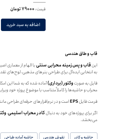
قیمت:
79000 تومان
اضافه به سبد خرید
قاب و طاق هندسی
این
قاب و پس‌زمینه محرابی سنتی
با الهام از معماری ا
به انتخابی ایده‌آل برای طراحی بنرهای مذهبی، لوح‌های تق
فایل به صورت
وکتور (برداری)
آماده شده که به شما این امکان
محراب و حاشیه‌ها را کاملاً متناسب با موضوع پروژه خود ویرا
فرمت فایل
EPS
است و در نرم‌افزارهای حرفه‌ای طراحی مانند Adobe Illustrator و CorelDRAW به‌راحتی قابل شخصی‌سازی می‌
اگر برای پروژه‌های خود به دنبال
کادر محراب اسلیمی
،
وکت
می‌بخشد.
حاشیه و کادر
نقوش هندسی
حاشیه آماده طراحی