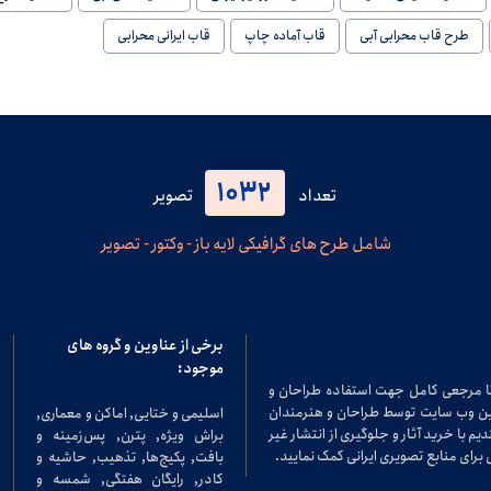
طرح قاب محرابی آبی
قاب آماده چاپ
قاب ایرانی محرابی
1032
تعداد
تصویر
شامل طرح های گرافیکی لایه باز - وکتور - تصویر
برخی از عناوین و گروه های
موجود:
تا مرجعی کامل جهت استفاده طراحان و
در این وب سایت توسط طراحان و هنرمندان
اسلیمی و ختایی, اماکن و معماری,
م با خرید آثار و جلوگیری از انتشار غیر
براش ویژه, پترن, پس‌زمینه و
برای منابع تصویری ایرانی کمک نمایید.
بافت, پکیج‌ها, تذهیب, حاشیه و
کادر, رایگان هفتگی, شمسه و