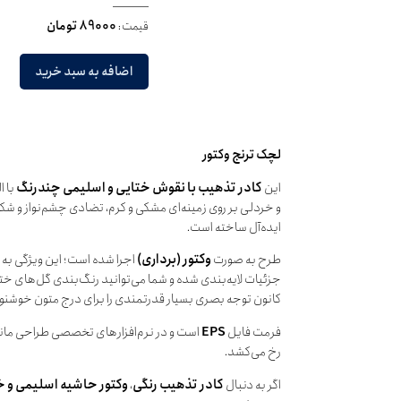
قیمت:
89000 تومان
اضافه به سبد خرید
لچک ترنج وکتور
این
کادر تذهیب با نقوش ختایی و اسلیمی چندرنگ
با ا
و خردلی بر روی زمینه‌ای مشکی و کرم، تضادی چشم‌نواز و شک
ایده‌آل ساخته است.
طرح به صورت
وکتور (برداری)
اجرا شده است؛ این ویژگی به 
جزئیات لایه‌بندی شده و شما می‌توانید رنگ‌بندی گل‌های ختا
کانون توجه بصری بسیار قدرتمندی را برای درج متون خوشنوی
فرمت فایل
EPS
رخ می‌کشد.
اگر به دنبال
کادر تذهیب رنگی
،
وکتور حاشیه اسلیمی و خ