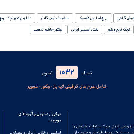
قوش گیاهی
ترنج اسلیمی کلاسیک
حاشیه اسلیمی گلدار
دانلود وکتور لچک ترنج
لچک ترنج وکتور
نقش اسلیمی ایرانی
وکتور حاشیه تذهیب
1032
تعداد
تصویر
شامل طرح های گرافیکی لایه باز - وکتور - تصویر
برخی از عناوین و گروه های
موجود:
تا مرجعی کامل جهت استفاده طراحان و
در این وب سایت توسط طراحان و هنرمندان
اسلیمی و ختایی, اماکن و معماری,