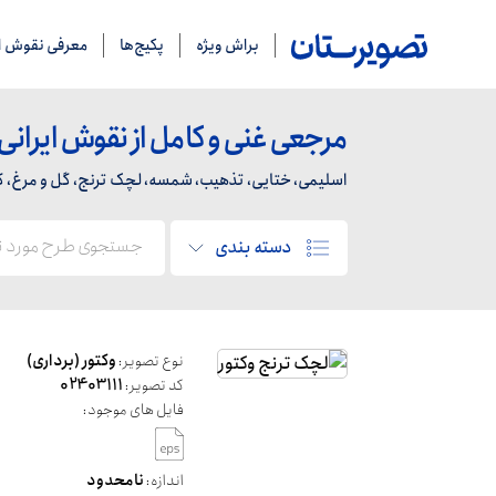
براش ویژه
پکیج‌ها
معرفی نقوش ای
مرجعی غنی و کامل از نقوش ایرانی
اسلیمی، ختایی، تذهیب، شمسه، لچک ترنج، گل و مرغ، کاشی
دسته بندی
نوع تصویر:
وکتور (برداری)
کد تصویر:
02403111
فایل های موجود:
اندازه:
نامحدود