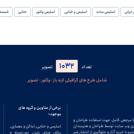
ایرانی
اسلیمی ساده
اسلیمی و ختایی
اسلیمی وکتور
ختایی
شمسه
1032
تعداد
تصویر
شامل طرح های گرافیکی لایه باز - وکتور - تصویر
برخی از عناوین و گروه های
موجود:
تا مرجعی کامل جهت استفاده طراحان و
در این وب سایت توسط طراحان و هنرمندان
اسلیمی و ختایی, اماکن و معماری,
م با خرید آثار و جلوگیری از انتشار غیر
براش ویژه, پترن, پس‌زمینه و