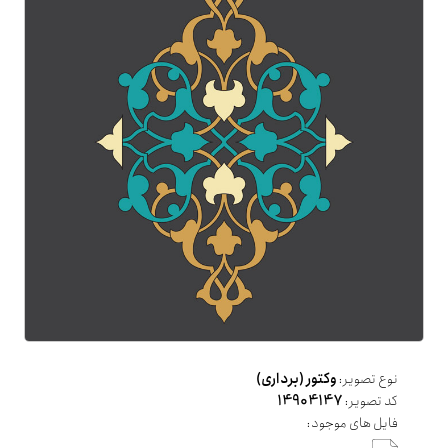
نوع تصویر:
وکتور (برداری)
کد تصویر:
14904147
فایل های موجود: