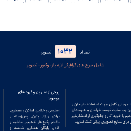
1032
تعداد
تصویر
شامل طرح های گرافیکی لایه باز - وکتور - تصویر
برخی از عناوین و گروه های
موجود:
تا مرجعی کامل جهت استفاده طراحان و
در این وب سایت توسط طراحان و هنرمندان
اسلیمی و ختایی, اماکن و معماری,
م با خرید آثار و جلوگیری از انتشار غیر
براش ویژه, پترن, پس‌زمینه و
برای منابع تصویری ایرانی کمک نمایید.
بافت, پکیج‌ها, تذهیب, حاشیه و
کادر, رایگان هفتگی, شمسه و