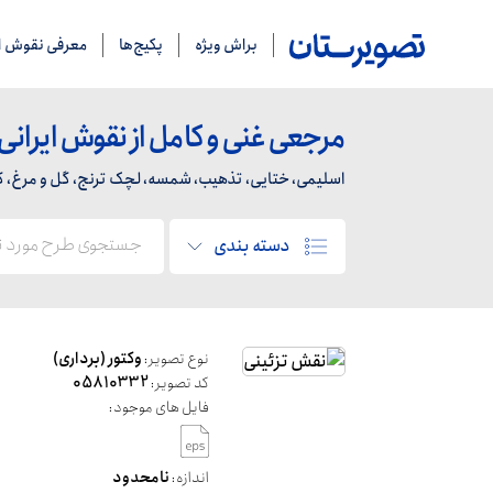
براش ویژه
پکیج‌ها
معرفی نقوش ای
مرجعی غنی و کامل از نقوش ایرانی
اسلیمی، ختایی، تذهیب، شمسه، لچک ترنج، گل و مرغ، کاشی
دسته بندی
نوع تصویر:
وکتور (برداری)
کد تصویر:
05810332
فایل های موجود:
اندازه:
نامحدود