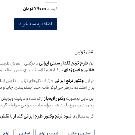
قیمت:
79000 تومان
اضافه به سبد خرید
نقش تزئینی
این
طرح ترنج گلدار سنتی ایرانی
با ترکیبی از نقوش ظریف گ
طلایی و فیروزه‌ای
در کنار فرم کلاسیک ترنج، حس اصالت و ظر
در این
وکتور ترنج ایرانی
جزئیات گل‌های تزئینی، نقوش اسلیم
برای استفاده در طراحی لوگو، قاب، جلد، بسته‌بندی، چاپ و مح
این فایل به‌صورت
وکتور لایه‌باز
و همین موضوع باعث شده برای چاپ و طراحی حرفه‌ای گزینه‌ا
اگر به دنبال
دانلود ترنج وکتور
،
طرح ایرانی گلدار
یا
نقش ت
اسلیمی و ختایی
شمسه و ترنج
اسلیمی
ترنج