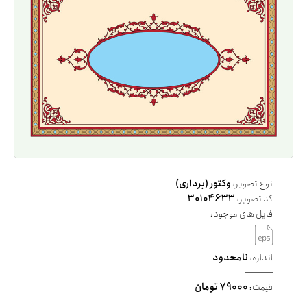
نوع تصویر:
وکتور (برداری)
کد تصویر:
30104633
فایل های موجود:
اندازه:
نامحدود
قیمت:
79000 تومان