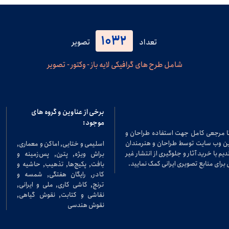
1032
تعداد
تصویر
شامل طرح های گرافیکی لایه باز - وکتور - تصویر
برخی از عناوین و گروه های
موجود:
تا مرجعی کامل جهت استفاده طراحان و
در این وب سایت توسط طراحان و هنرمندان
اسلیمی و ختایی, اماکن و معماری,
م با خرید آثار و جلوگیری از انتشار غیر
براش ویژه, پترن, پس‌زمینه و
برای منابع تصویری ایرانی کمک نمایید.
بافت, پکیج‌ها, تذهیب, حاشیه و
کادر, رایگان هفتگی, شمسه و
ترنج, کاشی کاری, ملی و ایرانی,
نقاشی و کتابت, نقوش گیاهی,
نقوش هندسی