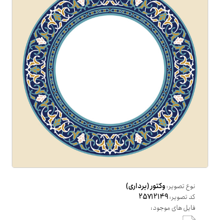
نوع تصویر:
وکتور (برداری)
کد تصویر:
25712149
فایل های موجود: