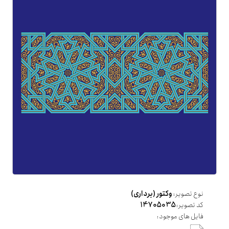
نوع تصویر:
وکتور (برداری)
کد تصویر:
14705035
فایل های موجود: