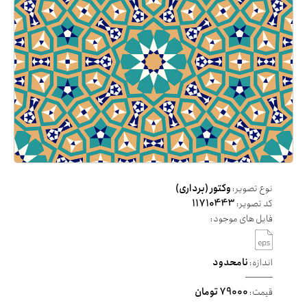
نوع تصویر:
وکتور (برداری)
کد تصویر:
11710443
فایل های موجود:
اندازه:
نامحدود
قیمت:
79000 تومان