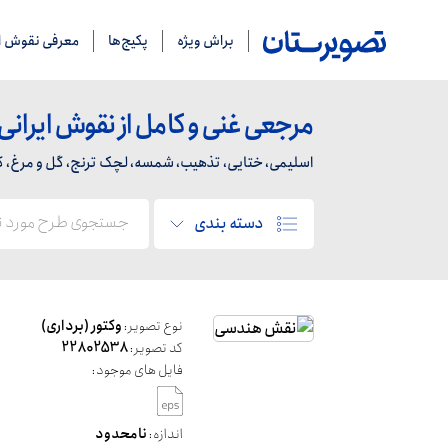
براش ویژه
پکیج‌ها
معرفی نقوش ای
مرجعی غنی و کامل از نقوش ایرانی
اسلیمی، ختایی، تذهیب، شمسه، لچک ترنج، گل و مرغ، کاشی
دسته بندی
نوع تصویر:
وکتور (برداری)
کد تصویر:
22802538
فایل های موجود:
اندازه:
نامحدود