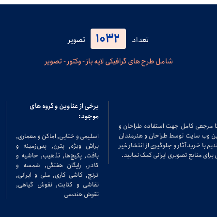
1032
تعداد
تصویر
شامل طرح های گرافیکی لایه باز - وکتور - تصویر
برخی از عناوین و گروه های
موجود:
تا مرجعی کامل جهت استفاده طراحان و
در این وب سایت توسط طراحان و هنرمندان
اسلیمی و ختایی, اماکن و معماری,
م با خرید آثار و جلوگیری از انتشار غیر
براش ویژه, پترن, پس‌زمینه و
برای منابع تصویری ایرانی کمک نمایید.
بافت, پکیج‌ها, تذهیب, حاشیه و
کادر, رایگان هفتگی, شمسه و
ترنج, کاشی کاری, ملی و ایرانی,
نقاشی و کتابت, نقوش گیاهی,
نقوش هندسی