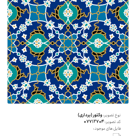
نوع تصویر:
وکتور (برداری)
کد تصویر:
07712704
فایل های موجود: