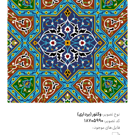
نوع تصویر:
وکتور (برداری)
کد تصویر:
18705990
فایل های موجود: