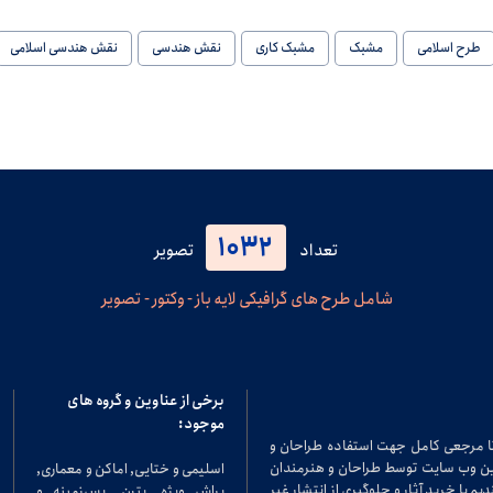
طرح اسلامی
مشبک
مشبک کاری
نقش هندسی
نقش هندسی اسلامی
1032
تعداد
تصویر
شامل طرح های گرافیکی لایه باز - وکتور - تصویر
برخی از عناوین و گروه های
موجود:
تا مرجعی کامل جهت استفاده طراحان و
در این وب سایت توسط طراحان و هنرمندان
اسلیمی و ختایی, اماکن و معماری,
م با خرید آثار و جلوگیری از انتشار غیر
براش ویژه, پترن, پس‌زمینه و