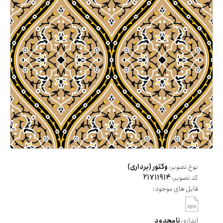
نوع تصویر:
وکتور (برداری)
کد تصویر:
21711914
فایل های موجود:
اندازه:
نامحدود