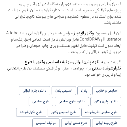
که برای طراحی پس‌زمینه، بسته‌بندی، پارچه، کاغذ دیواری، آثار چاپی و
پروژه‌های گرافیکی بسیار مناسب است. ساختار تکرارشونده این طرح نیز باعث
شده برای استفاده در سطوح گسترده و طراحی‌های پیوسته کاربرد فراوانی
داشته باشد.
این فایل به‌صورت
وکتور لایه‌باز
طراحی شده و در نرم‌افزارهایی مانند Adobe
Illustrator و CorelDRAW قابل ویرایش کامل است. تمامی اجزا، رنگ‌ها و
ابعاد بدون افت کیفیت قابل تغییر هستند و برای چاپ حرفه‌ای و طراحی
دیجیتال کیفیت بالایی ارائه می‌دهند.
اگر به دنبال
دانلود پترن ایرانی
،
موتیف اسلیمی وکتور
یا
طرح
تکرارشونده سنتی
برای پروژه‌های هنری و گرافیکی هستید، این طرح انتخابی
زیبا و کاربردی خواهد بود.
اسلیمی و ختایی
پترن
اسلیمی پترن
دانلود پترن ایرانی
دانلود پترن وکتور
دانلود طرح اسلیمی
طرح اسلیمی
طرح اسلیمی تکرارشونده
طرح اسلیمی وکتور
طرح تکرار شونده
طرح زمینه ایرانی
طرح سنتی ایرانی
موتیف اسلیمی