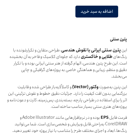
اضافه به سبد خرید
پترن سنتی
این
پترن سنتی ایرانی با نقوش هندسی
، طراحی متقارن و تکرارشونده با
رنگ‌های
طلایی و خاکستری
دارد که جلوه‌ای کلاسیک و فاخر به آن بخشیده
است. این طرح پترن هندسی، الهام گرفته از هنر سنتی ایرانی بوده و با تکرار
دقیق و منظم، زیبایی و هماهنگی خاصی به پروژه‌های گرافیکی و چاپی
می‌بخشد.
این پترن به‌صورت
وکتور (Vector)
و کاملاً لایه‌باز طراحی شده و قابلیت
بزرگنمایی بدون افت کیفیت را دارد. جزئیات دقیق خطوط و نقوش تزئینی، این
اثر را برای استفاده در طراحی پارچه، بسته‌بندی، پس‌زمینه، کارت و دعوت‌نامه و
پروژه‌های هنری سنتی بسیار مناسب ساخته است.
فرمت فایل
EPS
بوده و در نرم‌افزارهایی مانند Adobe Illustrator و
CorelDRAW به‌راحتی قابل ویرایش و شخصی‌سازی است. شما می‌توانید
رنگ‌ها، ابعاد و اجزای مختلف طرح را متناسب با نیاز پروژه خود تغییر دهید.