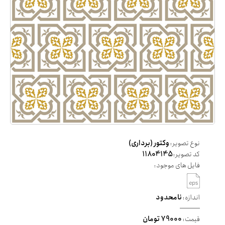
نوع تصویر:
وکتور (برداری)
کد تصویر:
11804145
فایل های موجود:
اندازه:
نامحدود
قیمت:
79000 تومان