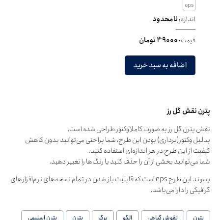
اندازه:
نامحدود
قیمت:
49000 تومان
اضافه به سبد خرید
پترن نقش گل رز
نقش پترن گل رز به صورت کاملا وکتور طراحی شده است.
بدلیل وکتور(برداری) بودن این طرح، شما براحتی می‌توانید بدون کاهش
کیفیت از این طرح در هر اندازه‌ای استفاده کنید.
شما می‌توانید بخشی از آن را حذف کنید یا رنگ‌ها را تغییر دهید.
پسوند این طرح eps است که قابلیت باز شدن در تمام نسخه‌های نرم‌افزارهای
گرافیکی را دارا می‌باشد.
پترن
نقوش گیاهی
الگو
برگ
پترن
پترن اسلیمی