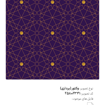
نوع تصویر:
وکتور (برداری)
کد تصویر:
25802341
فایل های موجود: