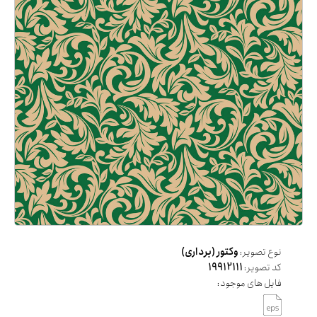
نوع تصویر:
وکتور (برداری)
کد تصویر:
19912111
فایل های موجود: