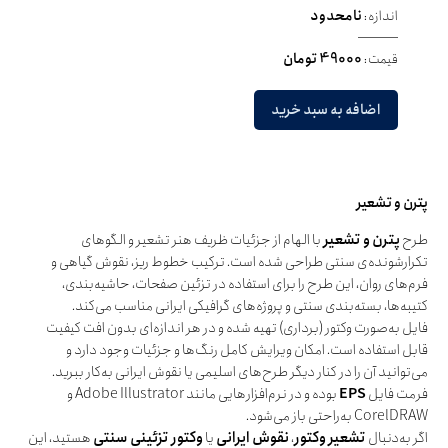
اندازه:
نامحدود
قیمت:
49000 تومان
اضافه به سبد خرید
پترن و تشعیر
طرح
پترن و تشعیر
با الهام از جزئیات ظریف هنر تشعیر و الگوهای
تکرارشونده‌ی سنتی طراحی شده است. ترکیب خطوط ریز، نقوش گیاهی و
فرم‌های روان، این طرح را برای استفاده در تزئین صفحات، حاشیه‌بندی،
کتیبه‌ها، بسته‌بندی سنتی و پروژه‌های گرافیکی ایرانی مناسب می‌کند.
فایل به‌صورت وکتور (برداری) تهیه شده و در هر اندازه‌ای بدون افت کیفیت
قابل استفاده است. امکان ویرایش کامل رنگ‌ها و جزئیات وجود دارد و
می‌توانید آن را در کنار دیگر طرح‌های اسلیمی یا نقوش ایرانی به‌کار ببرید.
فرمت فایل
EPS
بوده و در نرم‌افزارهایی مانند Adobe Illustrator و
CorelDRAW به‌راحتی باز می‌شود.
اگر به‌دنبال
تشعیر وکتور
،
نقوش ایرانی
یا
وکتور تزئینی سنتی
هستید، این