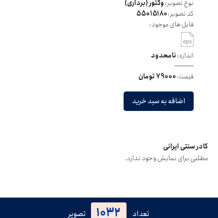
نوع تصویر:
وکتور (برداری)
کد تصویر:
55015180
فایل های موجود:
اندازه:
نامحدود
قیمت:
79000 تومان
اضافه به سبد خرید
کادر سنتی ایرانی
مطلبی برای نمایش وجود ندارد.
1032
تعداد
تصویر