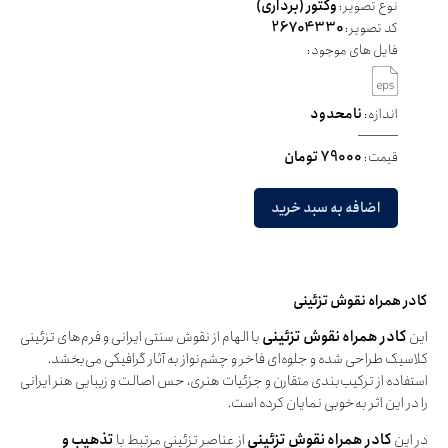
نوع تصویر:
وکتور (برداری)
کد تصویر:
26704330
فایل های موجود:
اندازه:
نامحدود
قیمت:
79000 تومان
اضافه به سبد خرید
کادر همراه نقوش تزئینی
این
کادر همراه نقوش تزئینی
با الهام از نقوش سنتی ایرانی و فرم‌های تزئینی
کلاسیک طراحی شده و جلوه‌ای فاخر و چشم‌نواز به آثار گرافیکی می‌بخشد.
استفاده از ترکیب‌بندی متقارن و جزئیات هنری، حس اصالت و زیبایی هنر ایرانی
را در این اثر به‌خوبی نمایان کرده است.
در این
کادر همراه نقوش تزئینی
از عناصر تزئینی مرتبط با
تذهیب و