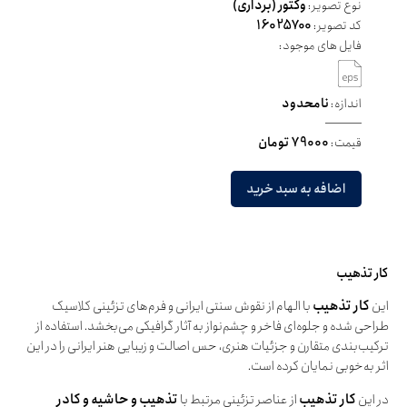
نوع تصویر:
وکتور (برداری)
کد تصویر:
16025700
فایل های موجود:
اندازه:
نامحدود
قیمت:
79000 تومان
اضافه به سبد خرید
کار تذهیب
این
کار تذهیب
با الهام از نقوش سنتی ایرانی و فرم‌های تزئینی کلاسیک
طراحی شده و جلوه‌ای فاخر و چشم‌نواز به آثار گرافیکی می‌بخشد. استفاده از
ترکیب‌بندی متقارن و جزئیات هنری، حس اصالت و زیبایی هنر ایرانی را در این
اثر به‌خوبی نمایان کرده است.
در این
کار تذهیب
از عناصر تزئینی مرتبط با
تذهیب و حاشیه و کادر