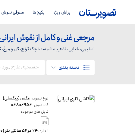
براش ویژه
پکیج‌ها
معرفی نقوش ای
مرجعی غنی و کامل از نقوش ایرانی
اسلیمی، ختایی، تذهیب، شمسه، لچک ترنج، گل و مرغ، کاشی
دسته بندی
نوع تصویر:
عکس (پیکسلی)
کد تصویر:
06806956
فایل های موجود:
اندازه:
۲۴ در ۵۲ سانتی‌متر (dpi۳۰۰)