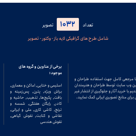
1032
تعداد
تصویر
شامل طرح های گرافیکی لایه باز - وکتور - تصویر
برخی از عناوین و گروه های
موجود:
تا مرجعی کامل جهت استفاده طراحان و
در این وب سایت توسط طراحان و هنرمندان
اسلیمی و ختایی, اماکن و معماری,
م با خرید آثار و جلوگیری از انتشار غیر
براش ویژه, پترن, پس‌زمینه و
برای منابع تصویری ایرانی کمک نمایید.
بافت, پکیج‌ها, تذهیب, حاشیه و
کادر, رایگان هفتگی, شمسه و
ترنج, کاشی کاری, ملی و ایرانی,
نقاشی و کتابت, نقوش گیاهی,
نقوش هندسی