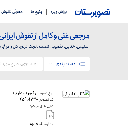
براش ویژه
پکیج‌ها
معرفی نقوش ای
مرجعی غنی و کامل از نقوش ایرانی
اسلیمی، ختایی، تذهیب، شمسه، لچک ترنج، گل و مرغ، کاشی
دسته بندی
نوع تصویر:
وکتور (برداری)
کد تصویر:
25901740
فایل های موجود:
اندازه:
نامحدود