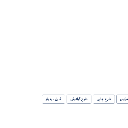
زئینی
طرح چاپی
طرح گرافیکی
فایل لایه باز