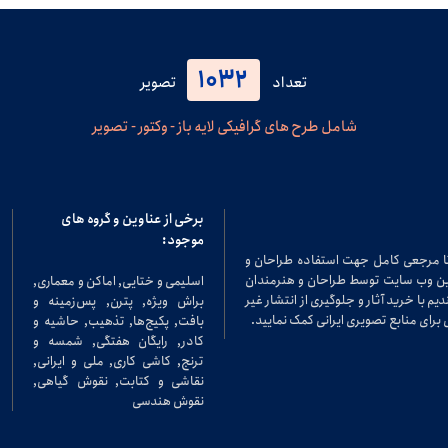
1032
تعداد
تصویر
شامل طرح های گرافیکی لایه باز - وکتور - تصویر
برخی از عناوین و گروه های
موجود:
تا مرجعی کامل جهت استفاده طراحان و
در این وب سایت توسط طراحان و هنرمندان
اسلیمی و ختایی, اماکن و معماری,
م با خرید آثار و جلوگیری از انتشار غیر
براش ویژه, پترن, پس‌زمینه و
برای منابع تصویری ایرانی کمک نمایید.
بافت, پکیج‌ها, تذهیب, حاشیه و
کادر, رایگان هفتگی, شمسه و
ترنج, کاشی کاری, ملی و ایرانی,
نقاشی و کتابت, نقوش گیاهی,
نقوش هندسی