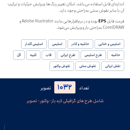
اندازه‌ای قابل استفاده می‌باشد. امکان تغییر رنگ‌ها، ویرایش جزئیات و ترکیب
آن با سایر نقوش سنتی به‌راحتی وجود دارد.
فرمت فایل
EPS
بوده و در نرم‌افزارهایی مانند Adobe Illustrator و
CorelDRAW به‌راحتی باز و ویرایش می‌شود.
اسلیمی و ختایی
حاشیه و کادر
اسلیمی
اسلیمی گلدار
حاشیه
طرح اسلیمی
طرح ایرانی
قاب
کتیبه
گل
نقش ایرانی
نقوش سنتی
نقوش وکتور
1032
تعداد
تصویر
شامل طرح های گرافیکی لایه باز - وکتور - تصویر