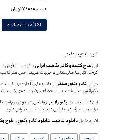
قیمت:
79000 تومان
اضافه به سبد خرید
کتیبه تذهیب وکتور
این
طرح کتیبه و کادر تذهیب ایرانی
با ترکیبی از نقوش اس
کرم
در کنار ساختار متقارن و جزئیات ظریف، حس هنر کلاسیک ا
در این
کادر وکتور سنتی
از حاشیه‌های گلدار و تزئینات تذهی
دکوراتیو بسیار مناسب است. فضای مرکزی ساده و یکدست نیز ا
این فایل به‌صورت
وکتور لایه‌باز
برای چاپ حرفه‌ای و طراحی دیجیتال کاربرد فراوانی دارند.
اگر به دنبال
دانلود تذهیب
،
دانلود کادر وکتور
یا
طرح وکتو
تذهیب
حاشیه و کادر
تذهیب
حاشیه
حاش