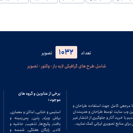
1032
تعداد
تصویر
شامل طرح های گرافیکی لایه باز - وکتور - تصویر
برخی از عناوین و گروه های
موجود:
تا مرجعی کامل جهت استفاده طراحان و
در این وب سایت توسط طراحان و هنرمندان
اسلیمی و ختایی, اماکن و معماری,
م با خرید آثار و جلوگیری از انتشار غیر
براش ویژه, پترن, پس‌زمینه و
برای منابع تصویری ایرانی کمک نمایید.
بافت, پکیج‌ها, تذهیب, حاشیه و
کادر, رایگان هفتگی, شمسه و