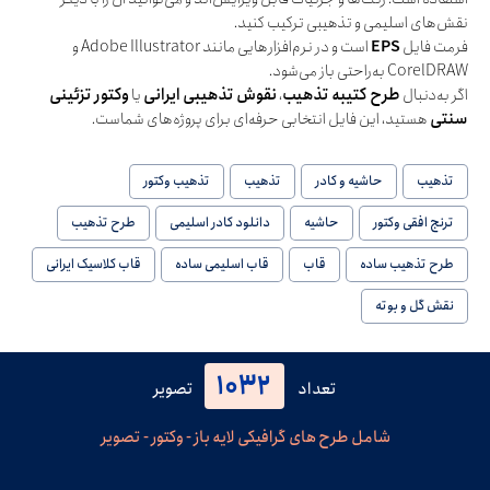
نقش‌های اسلیمی و تذهیبی ترکیب کنید.
فرمت فایل
EPS
است و در نرم‌افزارهایی مانند Adobe Illustrator و
CorelDRAW به‌راحتی باز می‌شود.
اگر به‌دنبال
طرح کتیبه تذهیب
،
نقوش تذهیبی ایرانی
یا
وکتور تزئینی
سنتی
هستید، این فایل انتخابی حرفه‌ای برای پروژه‌های شماست.
تذهیب
حاشیه و کادر
تذهیب
تذهیب وکتور
ترنج افقی وکتور
حاشیه
دانلود کادر اسلیمی
طرح تذهیب
طرح تذهیب ساده
قاب
قاب اسلیمی ساده
قاب کلاسیک ایرانی
نقش گل و بوته
1032
تعداد
تصویر
شامل طرح های گرافیکی لایه باز - وکتور - تصویر