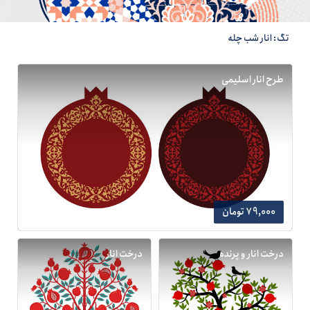
تگ: انار شب چله
طرح انار اسلیمی
79,000 تومان
درخت انار و پرنده
درخت انار