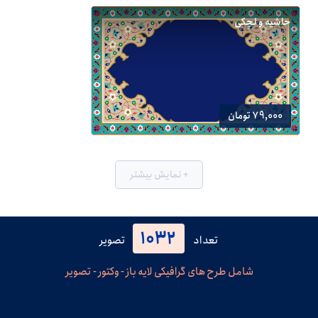
حاشیه و لچکی
79,000 تومان
+ نمایش بیشتر
1032
تعداد
تصویر
شامل طرح های گرافیکی لایه باز - وکتور - تصویر