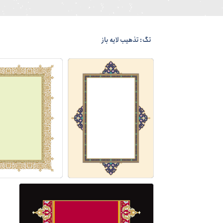
تگ: تذهیب لایه باز