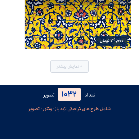
79,000 تومان
+ نمایش بیشتر
1032
تعداد
تصویر
شامل طرح های گرافیکی لایه باز - وکتور - تصویر