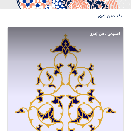
تگ: دهن اژدری
اسلیمی دهن اژدری