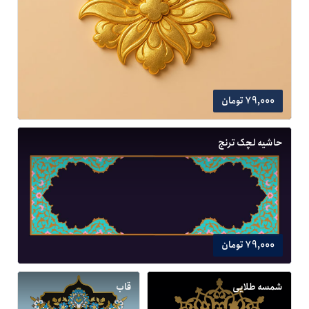
79,000 تومان
حاشیه لچک ترنج
79,000 تومان
شمسه طلایی
قاب