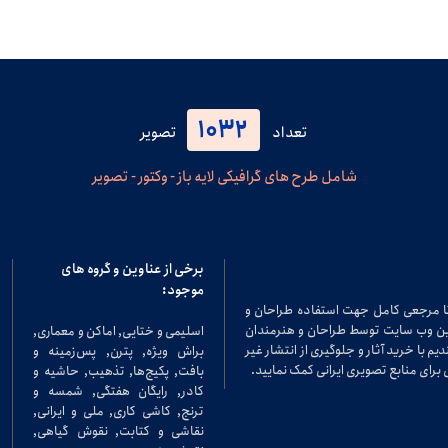
1032
تعداد
تصویر
شامل طرح های گرافیکی لایه باز - وکتور - تصویر
برخی از عناوین و گروه های
موجود:
تا مرجعی کامل جهت استفاده طراحان و
در این وب سایت توسط طراحان و هنرمندان
اسلیمی و ختایی, اماکن و معماری,
م با خرید آثار و جلوگیری از انتشار غیر
براش ویژه, پترن, پس‌زمینه و
برای منابع تصویری ایرانی کمک نمایید.
بافت, پکیج‌ها, تذهیب, حاشیه و
کادر, رایگان هفتگی, شمسه و
ترنج, کاشی کاری, ملی و ایرانی,
نقاشی و کتابت, نقوش گیاهی,