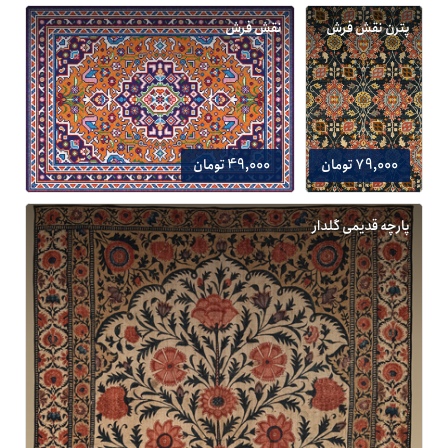
پترن نقش فرش
نقش فرش
79,000 تومان
49,000 تومان
پارچه قدیمی گلدار